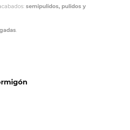
 acabados:
semipulidos, pulidos y
ogadas
.
ormigón