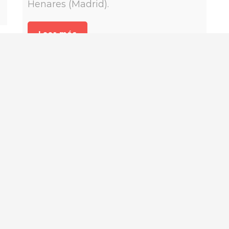
Henares (Madrid).
os derechos reservados ·
Aviso Legal
·
Política de Privacidad
Leer más