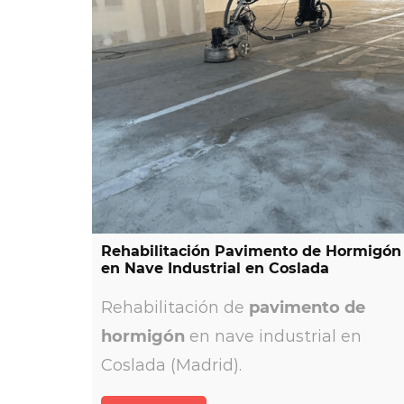
De Quirós Pavimentos trabaja en el
sector de la construcción, empresa
especializada en pavimentos continu
Rehabilitación Pavimento de Hormigón
en Nave Industrial en Coslada
y revestimientos.
Rehabilitación de
pavimento de
hormigón
en nave industrial en
Coslada (Madrid).