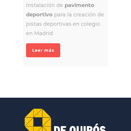
Instalación de
pavimento
deportivo
para la creación de
pistas deportivas en colegio
en Madrid.
Leer más