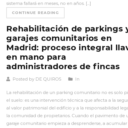
sistema fallará en meses, no en años. [...]
CONTINUE READING
Rehabilitación de parkings 
garajes comunitarios en
Madrid: proceso integral lla
en mano para
administradores de fincas
Posted by DE QUIROS
In
La rehabilitación de un parking comunitario no es solo p
el suelo: es una intervención técnica que afecta a la segu
al valor patrimonial del edificio y a la responsabilidad leg
la comunidad de propietarios. Cuando el pavimento de 
garaje comunitario empieza a desprenderse, a acumular