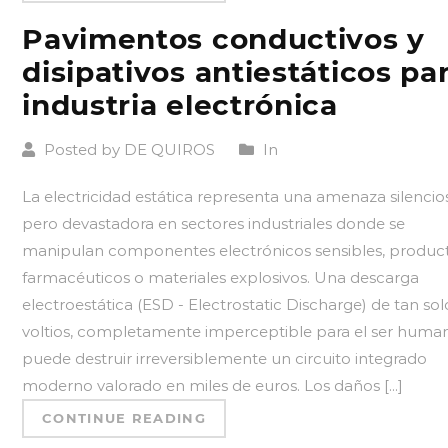
Pavimentos conductivos y
disipativos antiestáticos pa
industria electrónica
Posted by DE QUIROS
In
La electricidad estática representa una amenaza silencio
pero devastadora en sectores industriales donde se
manipulan componentes electrónicos sensibles, produc
farmacéuticos o materiales explosivos. Una descarga
electroestática (ESD - Electrostatic Discharge) de tan sol
voltios, completamente imperceptible para el ser huma
puede destruir irreversiblemente un circuito integrado
moderno valorado en miles de euros. Los daños [...]
CONTINUE READING