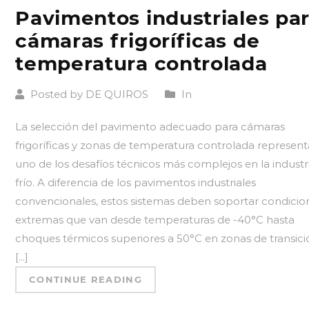
Pavimentos industriales pa
cámaras frigoríficas de
temperatura controlada
Posted by DE QUIROS
In
La selección del pavimento adecuado para cámaras
frigoríficas y zonas de temperatura controlada represent
uno de los desafíos técnicos más complejos en la industr
frío. A diferencia de los pavimentos industriales
convencionales, estos sistemas deben soportar condicio
extremas que van desde temperaturas de -40°C hasta
choques térmicos superiores a 50°C en zonas de transici
[...]
CONTINUE READING