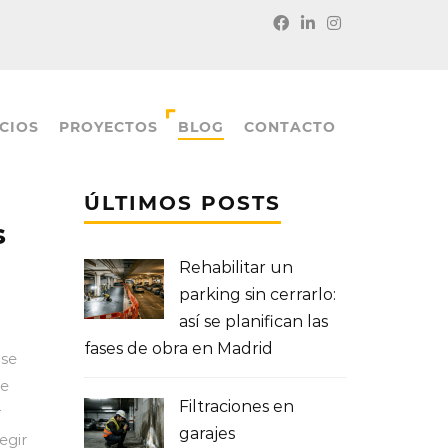
CIOS
PROYECTOS
BLOG
CONTACTO
ÚLTIMOS POSTS
s
Rehabilitar un
parking sin cerrarlo:
así se planifican las
fases de obra en Madrid
 se
de
Filtraciones en
r
garajes
egir