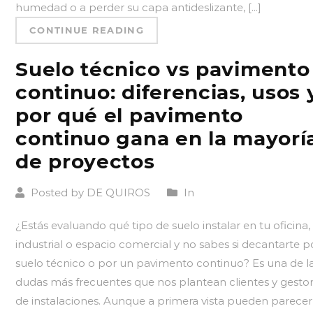
humedad o a perder su capa antideslizante, [...]
CONTINUE READING
Suelo técnico vs pavimento
continuo: diferencias, usos 
por qué el pavimento
continuo gana en la mayorí
de proyectos
Posted by DE QUIROS
In
¿Estás evaluando qué tipo de suelo instalar en tu oficina,
industrial o espacio comercial y no sabes si decantarte p
suelo técnico o por un pavimento continuo? Es una de l
dudas más frecuentes que nos plantean clientes y gesto
de instalaciones. Aunque a primera vista pueden parecer