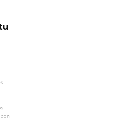
tu
es
os
, con