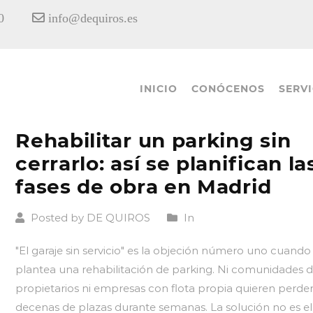
18:00
info@dequiros.es
INICIO
CONÓCENOS
SERVI
Rehabilitar un parking sin
cerrarlo: así se planifican la
fases de obra en Madrid
Posted by DE QUIROS
In
"El garaje sin servicio" es la objeción número uno cuando
plantea una rehabilitación de parking. Ni comunidades 
propietarios ni empresas con flota propia quieren perde
decenas de plazas durante semanas. La solución no es el