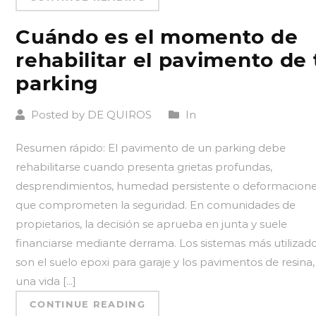
Cuándo es el momento de
rehabilitar el pavimento de 
parking
Posted by DE QUIROS
In
Resumen rápido: El pavimento de un parking debe
rehabilitarse cuando presenta grietas profundas,
desprendimientos, humedad persistente o deformacion
que comprometen la seguridad. En comunidades de
propietarios, la decisión se aprueba en junta y suele
financiarse mediante derrama. Los sistemas más utilizad
son el suelo epoxi para garaje y los pavimentos de resina
una vida [...]
CONTINUE READING