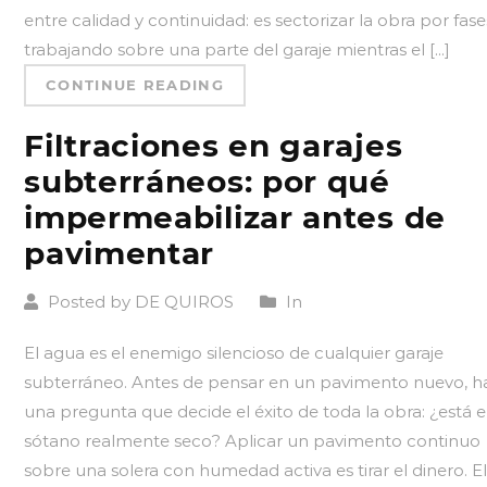
entre calidad y continuidad: es sectorizar la obra por fase
trabajando sobre una parte del garaje mientras el [...]
CONTINUE READING
Filtraciones en garajes
subterráneos: por qué
impermeabilizar antes de
pavimentar
Posted by DE QUIROS
In
El agua es el enemigo silencioso de cualquier garaje
subterráneo. Antes de pensar en un pavimento nuevo, h
una pregunta que decide el éxito de toda la obra: ¿está e
sótano realmente seco? Aplicar un pavimento continuo
sobre una solera con humedad activa es tirar el dinero. E