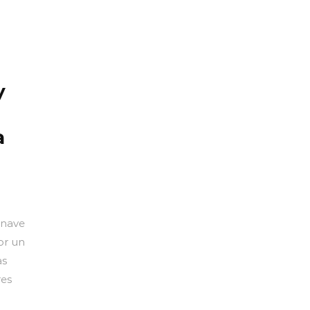
y
a
 nave
or un
as
res