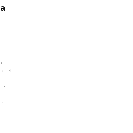
ra
a
ia del
nes
ón.