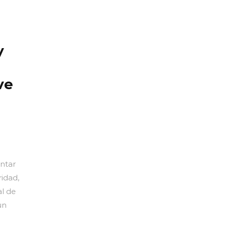
y
ve
intar
ridad,
al de
un