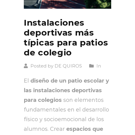
Instalaciones
deportivas más
típicas para patios
de colegio
Posted by DE QUIROS
In
El
diseño de un patio escolar y
las instalaciones deportivas
para colegios
son elementos
fundamentales en el desarrollo
físico y socioemocional de los
alumnos. Crear
espacios que